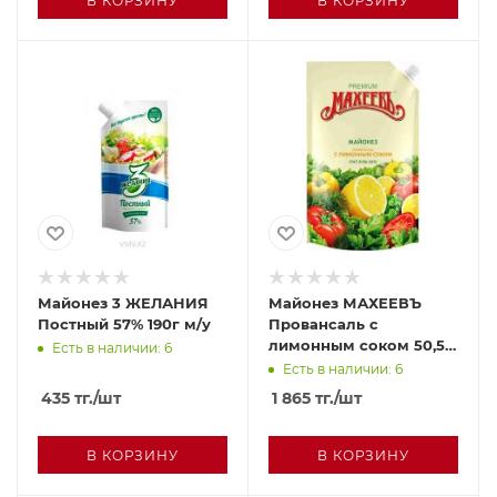
В КОРЗИНУ
В КОРЗИНУ
Майонез 3 ЖЕЛАНИЯ
Майонез МАХЕЕВЪ
Постный 57% 190г м/у
Провансаль с
лимонным соком 50,5%
Есть в наличии: 6
770г м/у
Есть в наличии: 6
435
тг.
/шт
1 865
тг.
/шт
В КОРЗИНУ
В КОРЗИНУ