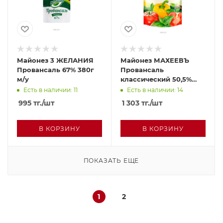
Майонез 3 ЖЕЛАНИЯ
Майонез МАХЕЕВЪ
Провансаль 67% 380г
Провансаль
м/у
классический 50,5%
770г м/у
Есть в наличии: 11
Есть в наличии: 14
995
тг.
/шт
1 303
тг.
/шт
В КОРЗИНУ
В КОРЗИНУ
ПОКАЗАТЬ ЕЩЕ
1
2