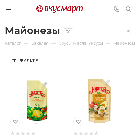
Майонезы
30
—
—
—
Каталог
Бакалея
Соусы. Масла. Уксусы
Майонезы
ФИЛЬТР