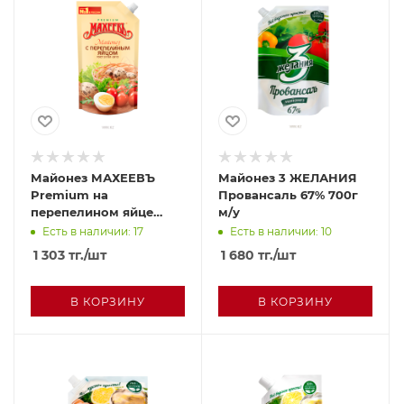
Майонез МАХЕЕВЪ
Майонез 3 ЖЕЛАНИЯ
Premium на
Провансаль 67% 700г
перепелином яйце
м/у
770г м/у
Есть в наличии: 17
Есть в наличии: 10
1 303
тг.
/шт
1 680
тг.
/шт
В КОРЗИНУ
В КОРЗИНУ