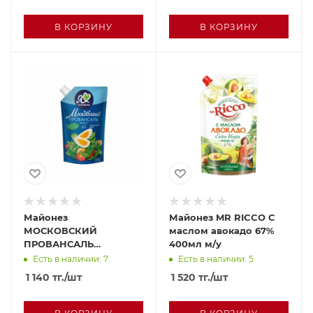
В КОРЗИНУ
В КОРЗИНУ
Майонез
Майонез MR RICCO С
МОСКОВСКИЙ
маслом авокадо 67%
ПРОВАНСАЛЬ
400мл м/у
Классический 67%
Есть в наличии: 7
Есть в наличии: 5
400мл
1 140
тг.
/шт
1 520
тг.
/шт