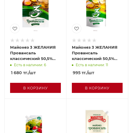
Майонез 3 ЖЕЛАНИЯ
Майонез 3 ЖЕЛАНИЯ
Провансаль
Провансаль
классический 50,5%
классический 50,5%
700г п/у
380г м/у
Есть в наличии: 6
Есть в наличии: 11
1 680
тг.
/шт
995
тг.
/шт
В КОРЗИНУ
В КОРЗИНУ