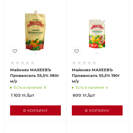
Майонез МАХЕЕВЪ
Майонез МАХЕЕВЪ
Провансаль 55,5% 380г
Провансаль 55,5% 190г
м/у
м/у
Есть в наличии: 8
Есть в наличии: 4
1 105
тг.
/шт
600
тг.
/шт
В КОРЗИНУ
В КОРЗИНУ