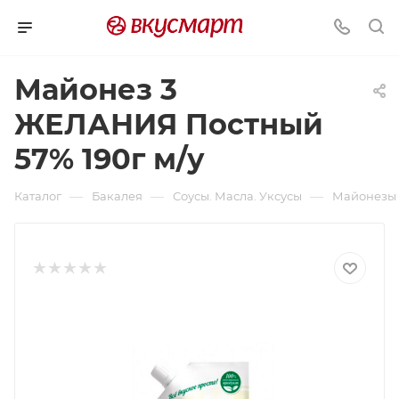
Майонез 3
ЖЕЛАНИЯ Постный
57% 190г м/у
—
—
—
Каталог
Бакалея
Соусы. Масла. Уксусы
Майонезы