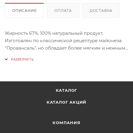
ОПИСАНИЕ
ОПЛАТА
ДОСТАВКА
Жирность 67%. 100% натуральный продукт.
Изготовлен по классической рецептуре майонеза
"Провансаль", но обладает более мягким и нежным
вкусом за счет того, что в его состав вместо
традиционной уксусной кислоты входит
натуральный лимонный сок. Не содержит ГМО,
красителей, крахмала и консервантов.
КАТАЛОГ
КАТАЛОГ АКЦИЙ
КОМПАНИЯ