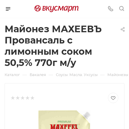
Майонез МАХЕЕВЪ
Провансаль с
лимонным соком
50,5% 770г м/у
—
—
—
Каталог
Бакалея
Соусы. Масла. Уксусы
Майонезы