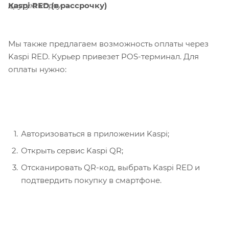
Kaspi RED (в рассрочку)
другую карту.
Мы также предлагаем возможность оплаты через
Kaspi RED. Курьер привезет POS-терминал. Для
оплаты нужно:
Авторизоваться в приложении Kaspi;
Открыть сервис Kaspi QR;
Отсканировать QR-код, выбрать Kaspi RED и
подтвердить покупку в смартфоне.