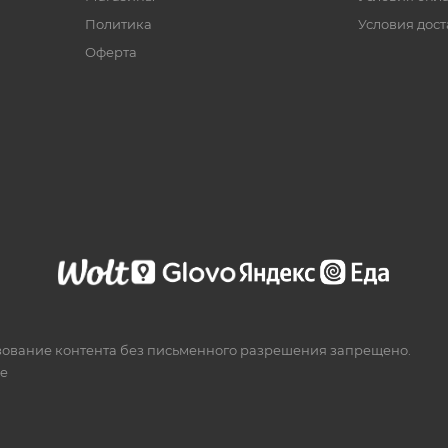
Политика
Условия дос
Офертa
зование контента без письменного разрешения запрещено.
te