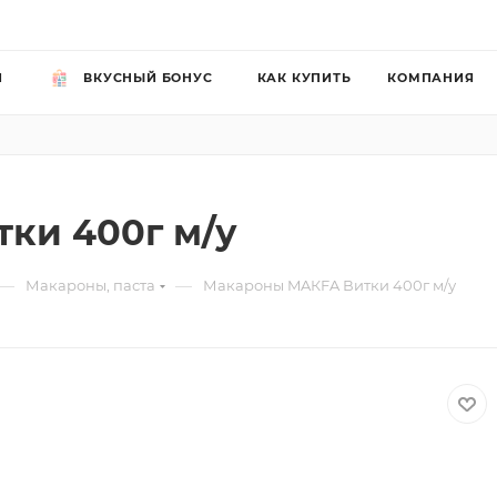
Й
ВКУСНЫЙ БОНУС
КАК КУПИТЬ
КОМПАНИЯ
ки 400г м/у
—
—
Макароны, паста
Макароны MAКFA Витки 400г м/у