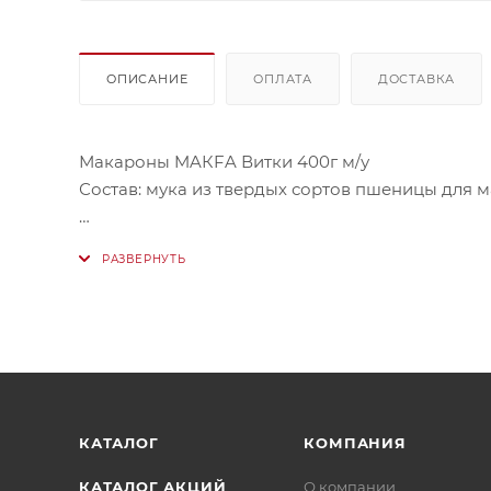
ОПИСАНИЕ
ОПЛАТА
ДОСТАВКА
Макароны MAКFA Витки 400г м/у
Состав: мука из твердых сортов пшеницы для м
Макароны MAKFA витки придутся по душе всем 
Несмотря на невысокую цену, они имеют прият
Продукт не требует много времени для пригот
хорошо сочетаются с мясом и рыбой, овощами,
КАТАЛОГ
КОМПАНИЯ
КАТАЛОГ АКЦИЙ
О компании