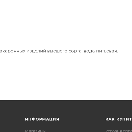
акаронных изделий высшего сорта, вода питьевая.
членам семьи, а в особенности - экономным хозяйкам.
ный вкус и прекрасно подходят для повседневного стола
овления и не теряет свою форму при варке. Макароны
 зеленью и разными сортами сыра.
ИНФОРМАЦИЯ
КАК КУПИТ
Магазины
Условия опл