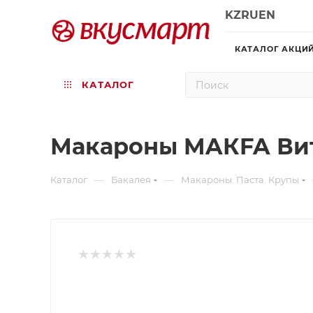
KZ
RU
EN
КАТАЛОГ АКЦИ
КАТАЛОГ
Макароны MAКFA Вит
—
—
Каталог
Бакалея
Макароны. Паста. Крупы