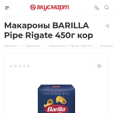
Макароны BARILLA
Pipe Rigate 450г кор
—
—
—
Каталог
Бакалея
Макароны. Паста. Крупы
Макаро