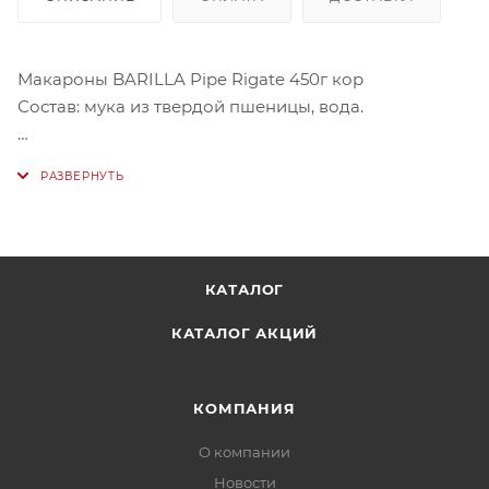
Макароны BARILLA Pipe Rigate 450г кор
Состав: мука из твердой пшеницы, вода.
Паста Barilla Pipe Rigate n.91, 450 г – это макароны
оригинальной формы, для приготовления вкусных
итальянских блюд. Благодаря ребристой
поверхности хорошо удерживают соус.
Купить ее в Астане онлайн можно в нашем магазине
КАТАЛОГ
КАТАЛОГ АКЦИЙ
КОМПАНИЯ
О компании
Новости