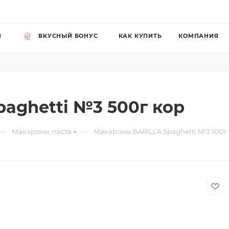
Й
ВКУСНЫЙ БОНУС
КАК КУПИТЬ
КОМПАНИЯ
aghetti №3 500г кор
—
—
Макароны, паста
Макароны BARILLA Spaghetti №3 500г