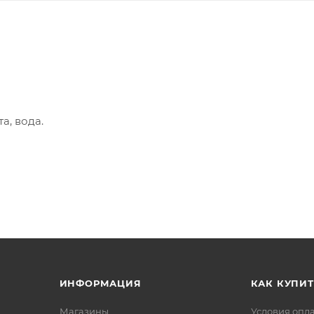
а, вода.
, углеводы - 69,7г, пищевые волокна - 3г, натрий - 5мг.
азине
ИНФОРМАЦИЯ
КАК КУПИТ
Магазины
Условия опл