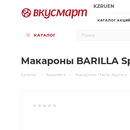
KZ
RU
EN
КАТАЛОГ АКЦИ
КАТАЛОГ
Макароны BARILLA Sp
—
—
Каталог
Бакалея
Макароны. Паста. Крупы