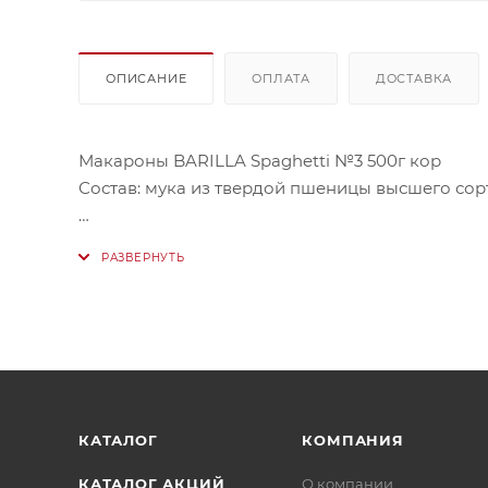
ОПИСАНИЕ
ОПЛАТА
ДОСТАВКА
Макароны BARILLA Spaghetti №3 500г кор
Состав: мука из твердой пшеницы высшего сорт
Пищевая ценность в 100г: белки - 12,5г, жиры - 2г
Энергетическая ценность: 359 ккал.
Купить ее в Астане онлайн можно в нашем маг
КАТАЛОГ
КОМПАНИЯ
КАТАЛОГ АКЦИЙ
О компании