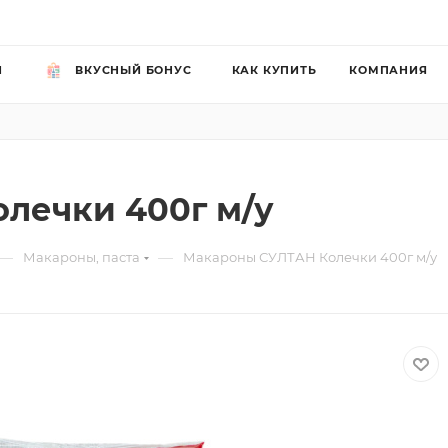
Й
ВКУСНЫЙ БОНУС
КАК КУПИТЬ
КОМПАНИЯ
лечки 400г м/у
—
—
Макароны, паста
Макароны СУЛТАН Колечки 400г м/у