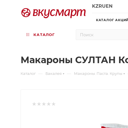
KZ
RU
EN
КАТАЛОГ АКЦИ
КАТАЛОГ
Макароны СУЛТАН Ко
—
—
Каталог
Бакалея
Макароны. Паста. Крупы