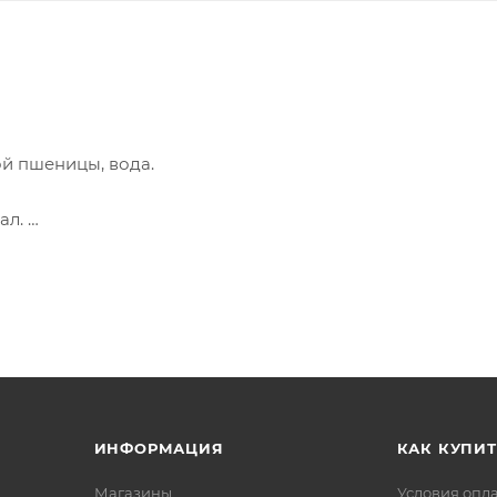
ой пшеницы, вода.
кал.
иры- 1,1 г; углеводы – 71,5 г
ИНФОРМАЦИЯ
КАК КУПИТ
Магазины
Условия опл