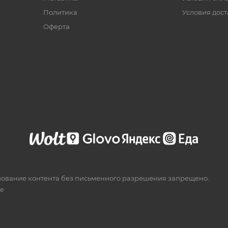
Политика
Условия дос
Офертa
зование контента без письменного разрешения запрещено.
te