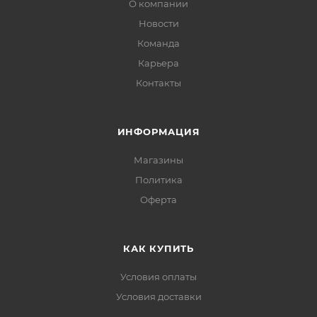
О компании
Новости
На 100 г сухого продукта: 345 ккал, белки 11,3 г, жиры
Команда
2,1 г, углеводы 68 г.
Карьера
Контакты
ИНФОРМАЦИЯ
Магазины
Политика
Офертa
КАК КУПИТЬ
Условия оплаты
Условия доставки