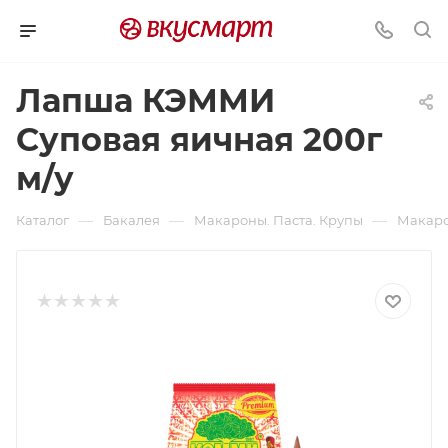
Лапша КЭММИ
Суповая яичная 200г
м/у
—
—
—
Каталог
Бакалея
Макароны. Паста. Крупы
Макаро