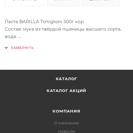
Паста BARILLA Tortiglioni 500г кор
Состав: мука из твёрдой пшеницы высшего сорта,
вода.
Может содержать следы яиц.
Пищевая ценность в 100г продукта: белки - 12,0г,
жиры - 2,0г, углеводы - 71,7г.
Энергетическая ценность 356 ккал.
КАТАЛОГ
Купить ее в Астане онлайн можно в нашем магазине
КАТАЛОГ АКЦИЙ
КОМПАНИЯ
О компании
Новости