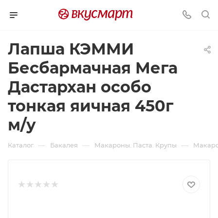
Лапша КЭММИ
Бесбармачная Мега
Дастархан особо
тонкая яичная 450г
м/у
—
—
—
Каталог
Бакалея
Макароны. Паста. Крупы
Макаро