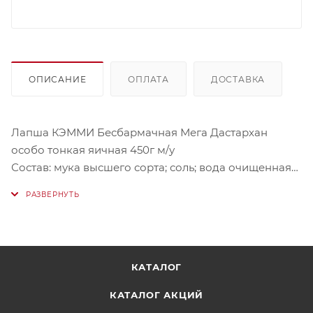
ОПИСАНИЕ
ОПЛАТА
ДОСТАВКА
Лапша КЭММИ Бесбармачная Мега Дастархан
особо тонкая яичная 450г м/у
Состав: мука высшего сорта; соль; вода очищенная
(пятиступенчатая очистка); яичный желток
Лапша бесбармачная "МЕГА Дастархан" не
разваривается и по своим качествам не уступает
лапше, приготовленной в домашних условиях.
КАТАЛОГ
Купить ее в Астане онлайн можно в нашем магазине
КАТАЛОГ АКЦИЙ