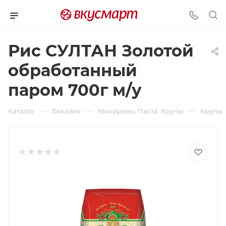
Рис СУЛТАН Золотой
обработанный
паром 700г м/у
—
—
—
Каталог
Бакалея
Макароны. Паста. Крупы
Крупы