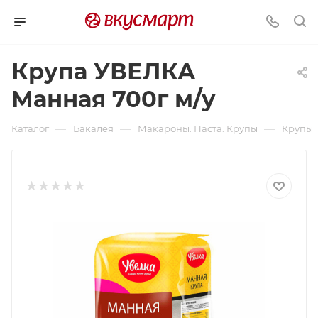
Крупа УВЕЛКА
Манная 700г м/у
—
—
—
Каталог
Бакалея
Макароны. Паста. Крупы
Крупы