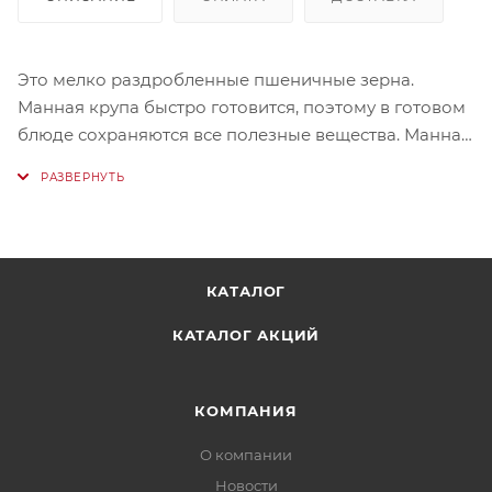
Это мелко раздробленные пшеничные зерна.
Манная крупа быстро готовится, поэтому в готовом
блюде сохраняются все полезные вещества. Манная
крупа обладает высокой калорийностью,
питательной ценностью и характеризуется легкой
усвояемостью.
Манная каша практически не содержит клетчатки,
поэтому рекомендуется при заболеваниях
КАТАЛОГ
желудочно-кишечного трактаИсточник:
http://www.uvelka.ru/products/v_upakovke/krupa-
КАТАЛОГ АКЦИЙ
mannaya.html?utm_source=promotion
КОМПАНИЯ
О компании
Новости