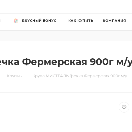
Й
ВКУСНЫЙ БОНУС
КАК КУПИТЬ
КОМПАНИЯ
чка Фермерская 900г м/
—
—
Крупы
Крупа МИСТРАЛЬ Гречка Фермерская 900г м/у