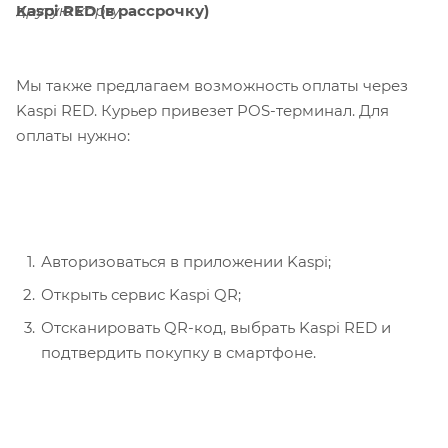
Kaspi RED (в рассрочку)
другую карту.
Мы также предлагаем возможность оплаты через
Kaspi RED. Курьер привезет POS-терминал. Для
оплаты нужно:
Авторизоваться в приложении Kaspi;
Открыть сервис Kaspi QR;
Отсканировать QR-код, выбрать Kaspi RED и
подтвердить покупку в смартфоне.