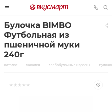
Булочка BIMBO
Футбольная из
пшеничной муки
240г
—
—
—
Каталог
Бакалея
Хлебобулочные изделия
Булочк