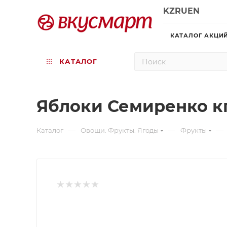
KZ
RU
EN
КАТАЛОГ АКЦИ
КАТАЛОГ
Яблоки Семиренко к
—
—
—
Каталог
Овощи. Фрукты. Ягоды
Фрукты