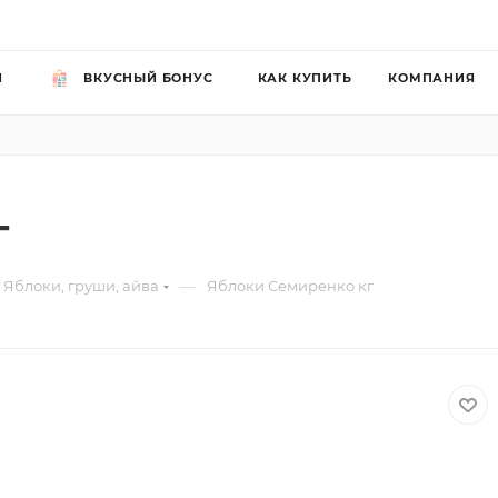
Й
ВКУСНЫЙ БОНУС
КАК КУПИТЬ
КОМПАНИЯ
г
—
Яблоки, груши, айва
Яблоки Семиренко кг