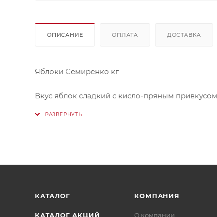
ОПИСАНИЕ
ОПЛАТА
ДОСТАВКА
Яблоки Семиренко кг
Вкус яблок сладкий с кисло-пряным привкусом
Они богаты железом, и регулярное употреблен
малокровии и после большой кровопотери.
КАТАЛОГ
КОМПАНИЯ
КАТАЛОГ АКЦИЙ
О компании