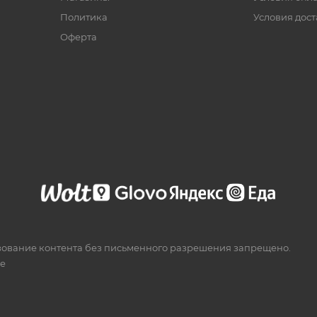
Политика
Условия дос
Офертa
зование контента без письменного разрешения запрещено.
te