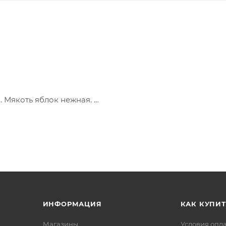
. Мякоть яблок нежная.
ие яблок повышает уровень гемоглобина, что полезно п
ИНФОРМАЦИЯ
КАК КУПИТ
Магазины
Условия опл