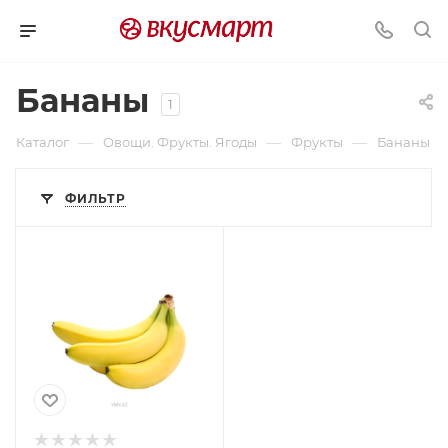
Бананы
1
—
—
—
Каталог
Овощи. Фрукты. Ягоды
Фрукты
Бананы
ФИЛЬТР