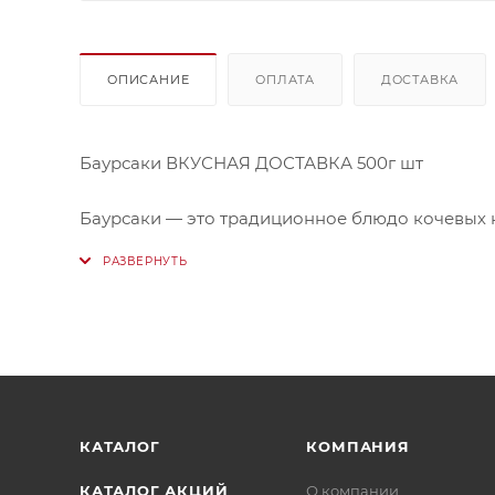
ОПИСАНИЕ
ОПЛАТА
ДОСТАВКА
Баурсаки ВКУСНАЯ ДОСТАВКА 500г шт
Баурсаки — это традиционное блюдо кочевых н
символизирует солнце и счастье.
Страна-производитель: Казахстан
Бренд: Гастрономия Вкуса
Мы не всегда можем набрать весовой товар с 
незначительно отличаться от указанного Вами
Вами по телефону.
КАТАЛОГ
КОМПАНИЯ
КАТАЛОГ АКЦИЙ
О компании