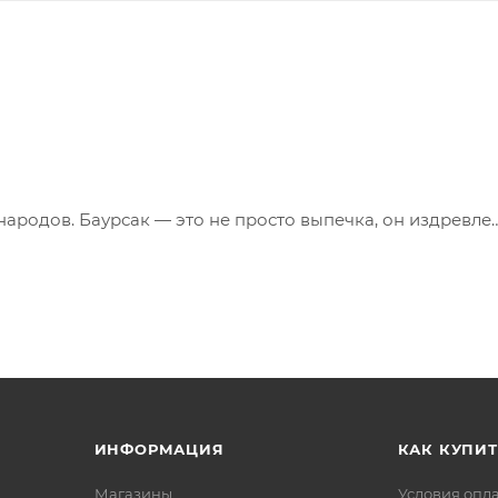
ародов. Баурсак — это не просто выпечка, он издревле
точностью до грамма, поэтому финальный вес может
. Значительные изменения мы обязательно согласовывае
ИНФОРМАЦИЯ
КАК КУПИТ
Магазины
Условия опл