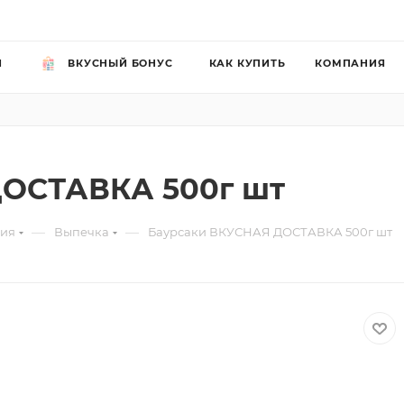
Й
ВКУСНЫЙ БОНУС
КАК КУПИТЬ
КОМПАНИЯ
ДОСТАВКА 500г шт
—
—
рия
Выпечка
Баурсаки ВКУСНАЯ ДОСТАВКА 500г шт