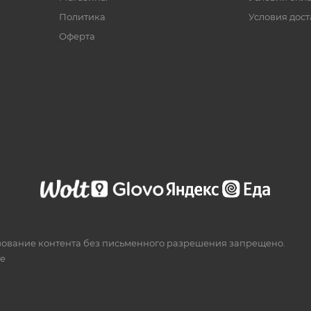
Политика
Условия дос
Офертa
зование контента без письменного разрешения запрещено.
te