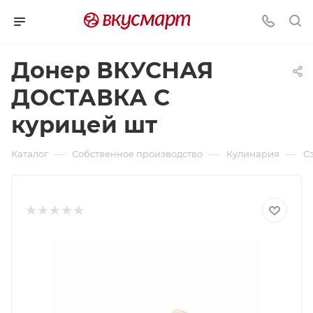
Донер ВКУСНАЯ
ДОСТАВКА С
курицей шт
—
—
—
Каталог
Собственное производство
Кулинария
С