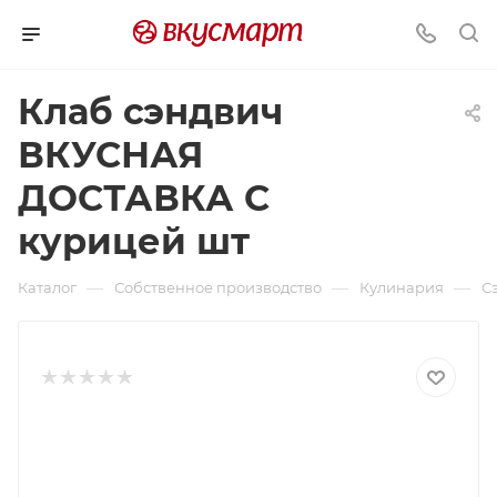
Клаб сэндвич
ВКУСНАЯ
ДОСТАВКА С
курицей шт
—
—
—
Каталог
Собственное производство
Кулинария
С