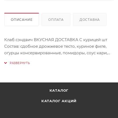
ОПИСАНИЕ
ОПЛАТА
ДОСТАВКА
Клаб сэндвич ВКУСНАЯ ДОСТАВКА С курицей шт
Состав: сдобное дрожжевое тесто, куриное филе,
огурцы консервированные, помидоры, соус кари,
зелень
Бренд: Гастрономия Вкуса
Мы не всегда можем набрать весовой товар с
точностью до грамма, поэтому финальный вес
может незначительно отличаться от указанного
КАТАЛОГ
Вами
КАТАЛОГ АКЦИЙ