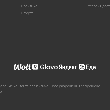
Политика
Условия дос
Офертa
зование контента без письменного разрешения запрещено.
te