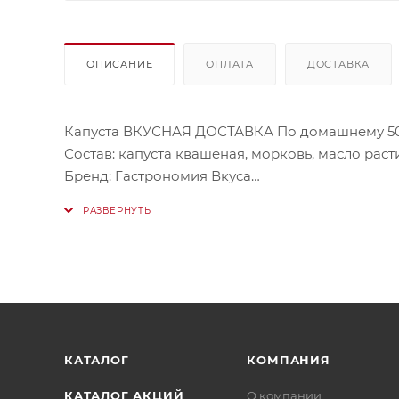
ОПИСАНИЕ
ОПЛАТА
ДОСТАВКА
Капуста ВКУСНАЯ ДОСТАВКА По домашнему 50
Состав: капуста квашеная, морковь, масло раст
Бренд: Гастрономия Вкуса
Мы не всегда можем набрать весовой товар с т
варьироваться от 480г и до 500 г.
КАТАЛОГ
КОМПАНИЯ
КАТАЛОГ АКЦИЙ
О компании