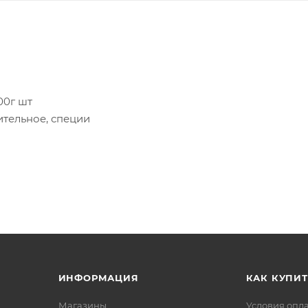
0г шт
ительное, специи
очностью до грамма. Вес данного товара может
ИНФОРМАЦИЯ
КАК КУПИТ
Магазины
Условия опл