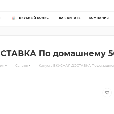
Й
ВКУСНЫЙ БОНУС
КАК КУПИТЬ
КОМПАНИЯ
СТАВКА По домашнему 5
—
—
рия
Салаты
Капуста ВКУСНАЯ ДОСТАВКА По домашнем