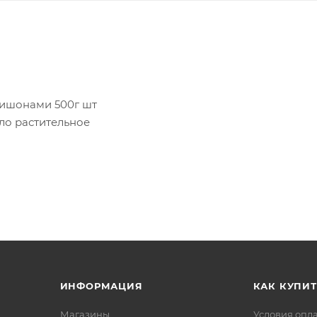
ишонами 500г шт
сло растительное
очностью до грамма. Вес данного товара может
ИНФОРМАЦИЯ
КАК КУПИТ
Магазины
Условия опл