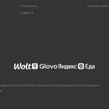
Политика
Условия дос
Офертa
зование контента без письменного разрешения запрещено.
te