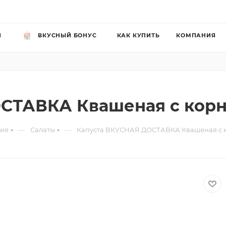
Й
ВКУСНЫЙ БОНУС
КАК КУПИТЬ
КОМПАНИЯ
СТАВКА Квашеная с кор
—
—
рия
Салаты
Капуста ВКУСНАЯ ДОСТАВКА Квашеная с 