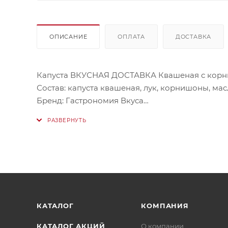
ОПИСАНИЕ
ОПЛАТА
ДОСТАВКА
Капуста ВКУСНАЯ ДОСТАВКА Квашеная с корн
Состав: капуста квашеная, лук, корнишоны, ма
Бренд: Гастрономия Вкуса
Мы не всегда можем набрать весовой товар с т
варьироваться от 480г и до 500 г.
КАТАЛОГ
КОМПАНИЯ
КАТАЛОГ АКЦИЙ
О компании