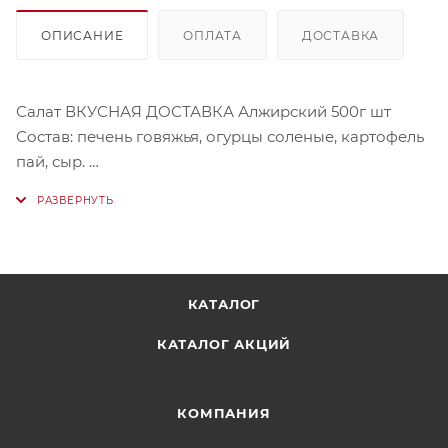
ОПИСАНИЕ
ОПЛАТА
ДОСТАВКА
Салат ВКУСНАЯ ДОСТАВКА Алжирский 500г шт
Состав: печень говяжья, огурцы соленые, картофель
пай, сыр.
Бренд: Гастрономия Вкуса
Мы не всегда можем набрать весовой товар с
точностью до грамма. Вес данного товара может
варьироваться от 480г и до 500 г.
КАТАЛОГ
КАТАЛОГ АКЦИЙ
КОМПАНИЯ