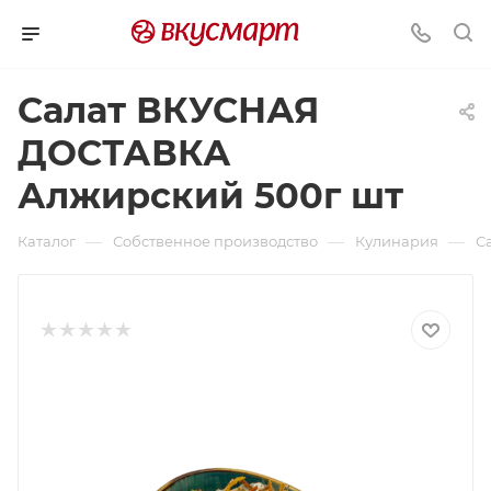
Салат ВКУСНАЯ
ДОСТАВКА
Алжирский 500г шт
—
—
—
Каталог
Собственное производство
Кулинария
С