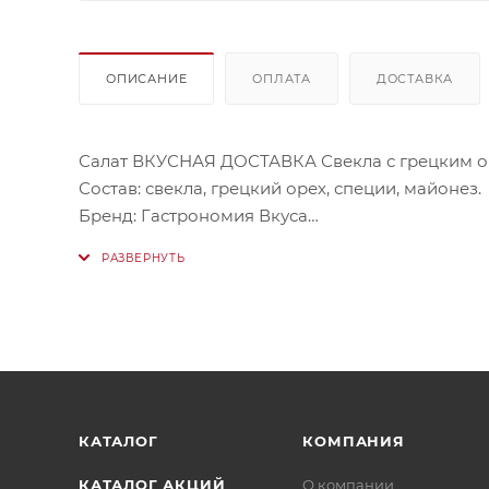
ОПИСАНИЕ
ОПЛАТА
ДОСТАВКА
Салат ВКУСНАЯ ДОСТАВКА Свекла с грецким о
Состав: свекла, грецкий орех, специи, майонез.
Бренд: Гастрономия Вкуса
Мы не всегда можем набрать весовой товар с т
варьироваться от 480г и до 500 г.
Значительные изменения мы обязательно согл
КАТАЛОГ
КОМПАНИЯ
КАТАЛОГ АКЦИЙ
О компании