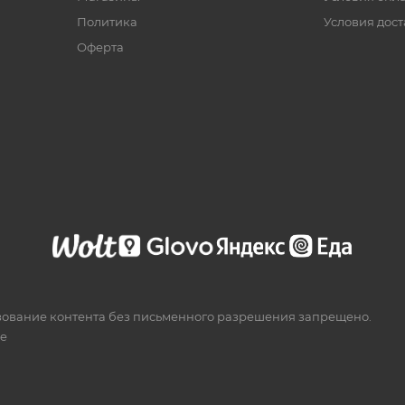
Политика
Условия дос
Офертa
зование контента без письменного разрешения запрещено.
te