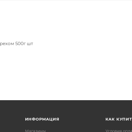
рехом 500г шт
очностью до грамма. Вес данного товара может
асовываем с Вами по телефону.
ИНФОРМАЦИЯ
КАК КУПИТ
Магазины
Условия опл