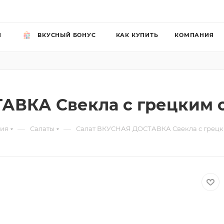
Й
ВКУСНЫЙ БОНУС
КАК КУПИТЬ
КОМПАНИЯ
АВКА Свекла с грецким о
—
—
рия
Салаты
Салат ВКУСНАЯ ДОСТАВКА Свекла с грецк