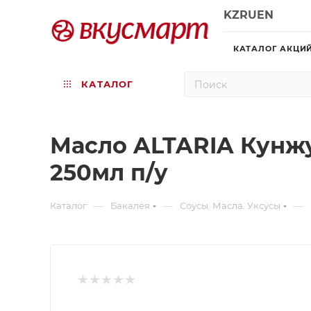
KZ
RU
EN
КАТАЛОГ АКЦИ
КАТАЛОГ
Масло ALTARIA Кунж
250мл п/у
—
—
—
Каталог
Бакалея
Соусы. Масла. Уксусы