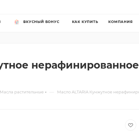
Й
ВКУСНЫЙ БОНУС
КАК КУПИТЬ
КОМПАНИЯ
утное нерафинированное
—
Масла растительные
Масло ALTARIA Кунжутное нерафиниро