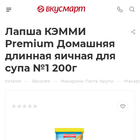
Лапша КЭММИ
Premium Домашняя
длинная яичная для
супа №1 200г
—
—
—
Каталог
Бакалея
Макароны. Паста. Крупы
Макаро