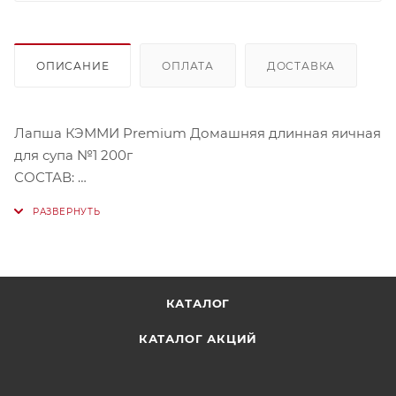
ОПИСАНИЕ
ОПЛАТА
ДОСТАВКА
Лапша КЭММИ Premium Домашняя длинная яичная
для супа №1 200г
СОСТАВ:
- Мука пшеничная хлебопекарная в/с;
- Соль;
- Сухой яичный желток;
- Вода питьевая очищенная (пятиступенчатая
очистка).
КАТАЛОГ
ПИЩЕВАЯ ЦЕННОСТЬ на 100 г сухого продукта: 345
КАТАЛОГ АКЦИЙ
ккал
- белки 11,3 г.,