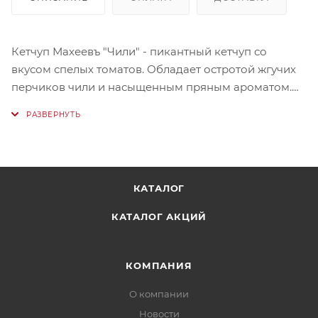
Кетчуп Махеевъ "Чили" - пикантный кетчуп со
вкусом спелых томатов. Обладает остротой жгучих
перчиков чили и насыщенным пряным ароматом.
Cостав Вода, томатная паста, фруктовое пюре, соль,
уксус, специи.
КАТАЛОГ
КАТАЛОГ АКЦИЙ
КОМПАНИЯ
О компании
Новости