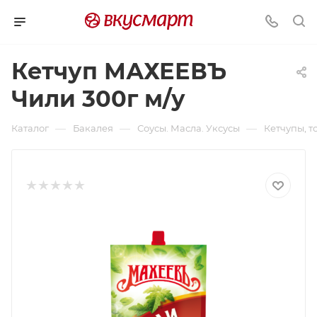
Кетчуп МАХЕЕВЪ
Чили 300г м/у
—
—
—
Каталог
Бакалея
Соусы. Масла. Уксусы
Кетчупы, т