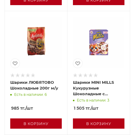
В КОРЗИНУ
В КОРЗИНУ
Шарики ЛЮБЯТОВО
Шарики MINI MILLS
Шоколадные 200г м/у
Кукурузные
Шоколадные с
Есть в наличии: 6
маршмеллоу 200г кор
Есть в наличии: 3
985
тг.
/шт
1 505
тг.
/шт
В КОРЗИНУ
В КОРЗИНУ