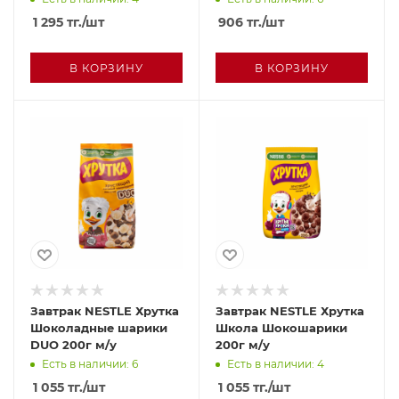
1 295
тг.
/шт
906
тг.
/шт
В КОРЗИНУ
В КОРЗИНУ
Завтрак NESTLE Хрутка
Завтрак NESTLE Хрутка
Шоколадные шарики
Школа Шокошарики
DUO 200г м/у
200г м/у
Есть в наличии: 6
Есть в наличии: 4
1 055
тг.
/шт
1 055
тг.
/шт