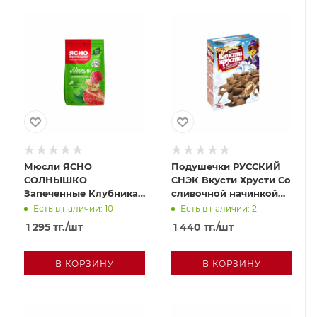
Мюсли ЯСНО
Подушечки РУССКИЙ
СОЛНЫШКО
СНЭК Вкусти Хрусти Со
Запеченные Клубника
сливочной начинкой
и малина 300г
250г
Есть в наличии: 10
Есть в наличии: 2
1 295
тг.
/шт
1 440
тг.
/шт
В КОРЗИНУ
В КОРЗИНУ