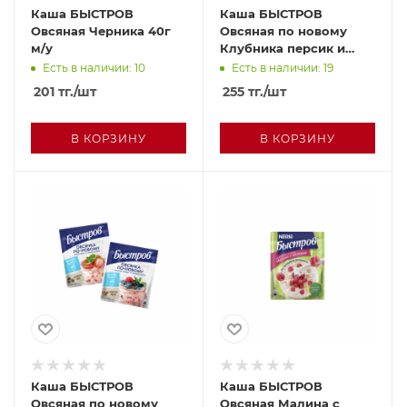
Каша БЫСТРОВ
Каша БЫСТРОВ
Овсяная Черника 40г
Овсяная по новому
м/у
Клубника персик и
яблоко 35г м/у
Есть в наличии: 10
Есть в наличии: 19
201
тг.
/шт
255
тг.
/шт
В КОРЗИНУ
В КОРЗИНУ
Каша БЫСТРОВ
Каша БЫСТРОВ
Овсяная по новому
Овсяная Малина c