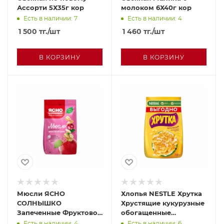
Ассорти 5Х35г кор
молоком 6Х40г кор
Есть в наличии: 7
Есть в наличии: 4
1 500
тг.
/шт
1 460
тг.
/шт
В КОРЗИНУ
В КОРЗИНУ
Мюсли ЯСНО
Хлопья NESTLE Хрутка
СОЛНЫШКО
Хрустящие кукурузные
Запеченные Фруктово
обогащенные
ягодные 300г
кальцием 290г м/у
Есть в наличии: 4
Есть в наличии: 6