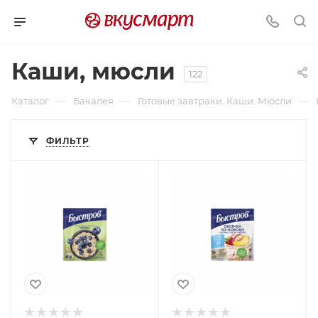
Каши, мюсли
122
—
—
—
Каталог
Бакалея
Готовые завтраки. Каши. Мюсли
ФИЛЬТР