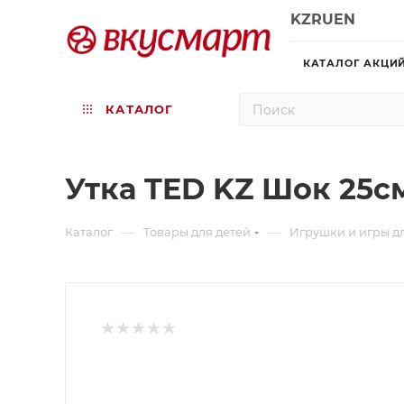
KZ
RU
EN
КАТАЛОГ АКЦИ
КАТАЛОГ
Утка TED KZ Шок 25с
—
—
Каталог
Товары для детей
Игрушки и игры д