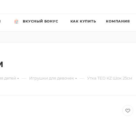
Й
ВКУСНЫЙ БОНУС
КАК КУПИТЬ
КОМПАНИЯ
м
—
—
ля детей
Игрушки для девочек
Утка TED KZ Шок 25см