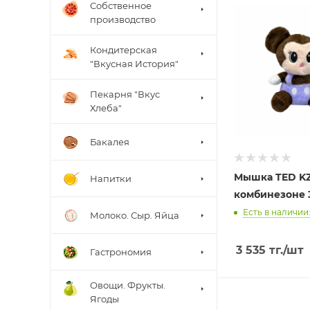
Собственное
производство
Кондитерская
"Вкусная История"
Пекарня "Вкус
Хлеба"
Бакалея
Мышка TED KZ
Напитки
комбинезоне 
Есть в наличии:
Молоко. Сыр. Яйца
3 535
тг.
/шт
Гастрономия
Овощи. Фрукты.
Ягоды