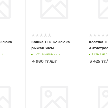
 Злюка
Кошка TED KZ Злюка
Косатка T
рыжая 30см
Антистрес
 3
Есть в наличии: 2
Есть в нал
4 980
тг.
/шт
3 425
тг.