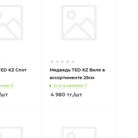
ED KZ Спот
Медведь TED KZ Виля в
ассортименте 25см
ичии: 6
Есть в наличии: 7
/шт
4 980
тг.
/шт