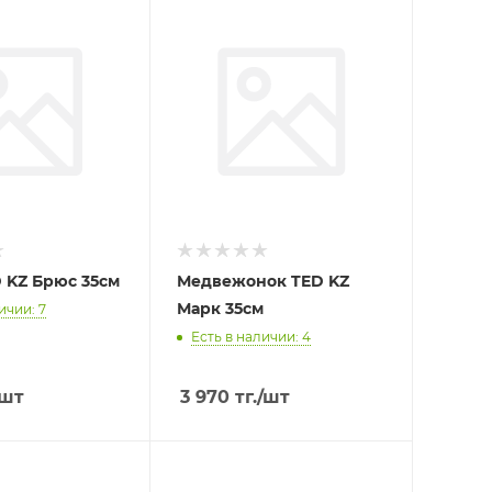
 KZ Брюс 35см
Медвежонок TED KZ
Марк 35см
ичии: 7
Есть в наличии: 4
/шт
3 970
тг.
/шт