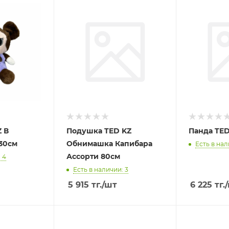
 В
Подушка TED KZ
Панда TED
30см
Обнимашка Капибара
Есть в нал
Ассорти 80см
 4
Есть в наличии: 3
5 915
тг.
/шт
6 225
тг.