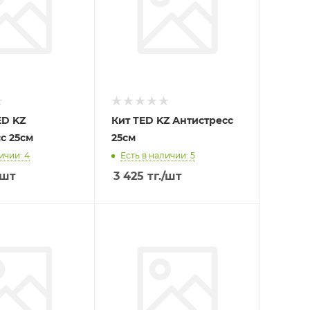
ED KZ
Кит TED KZ Антистресс
с 25см
25см
ичии: 4
Есть в наличии: 5
/шт
3 425
тг.
/шт