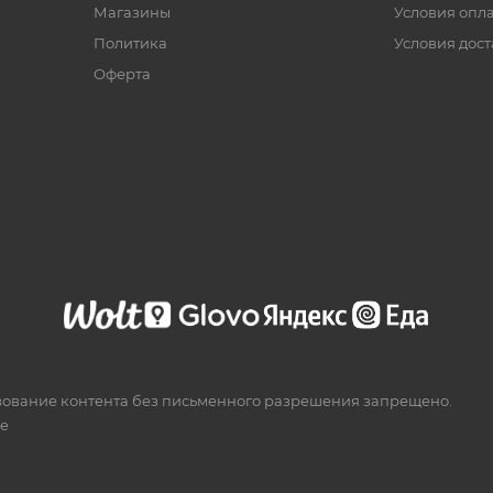
Магазины
Условия опл
Политика
Условия дос
Офертa
зование контента без письменного разрешения запрещено.
te