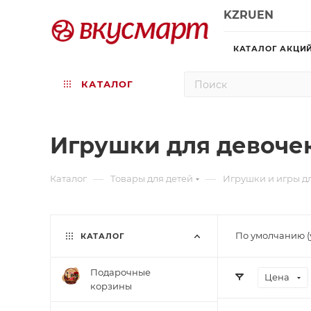
KZ
RU
EN
КАТАЛОГ АКЦИ
КАТАЛОГ
Игрушки для девоче
—
—
Каталог
Товары для детей
Игрушки и игры д
По умолчанию (
КАТАЛОГ
Подарочные
Цена
корзины