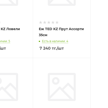
 KZ Ловели
Еж TED KZ Прут Ассорти
35см
ичии: 5
Есть в наличии: 4
/шт
7 240
тг.
/шт