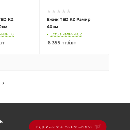
TED KZ
Ежик TED KZ Рамир
0см
40см
ичии: 10
Есть в наличии: 2
шт
6 355
тг.
/шт
Ь
ПОДПИСАТЬСЯ НА РАССЫЛКУ