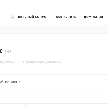
Й
ВКУСНЫЙ БОНУС
КАК КУПИТЬ
КОМПАНИЯ
к
44
—
ля детей
Игрушки для девочек
убывание)