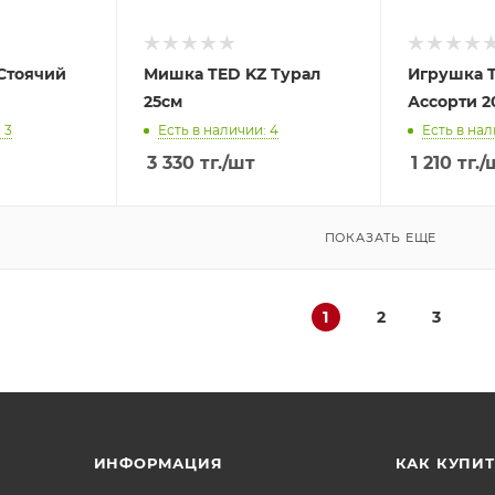
 Стоячий
Мишка TED KZ Турал
Игрушка 
25см
Ассорти 2
 3
Есть в наличии: 4
Есть в нал
3 330
тг.
/шт
1 210
тг.
/
ПОКАЗАТЬ ЕЩЕ
1
2
3
ИНФОРМАЦИЯ
КАК КУПИТ