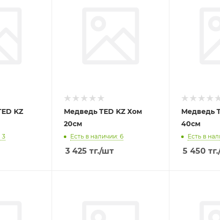
TED KZ
Медведь TED KZ Хом
Медведь T
20см
40см
 3
Есть в наличии: 6
Есть в нал
3 425
тг.
/шт
5 450
тг.