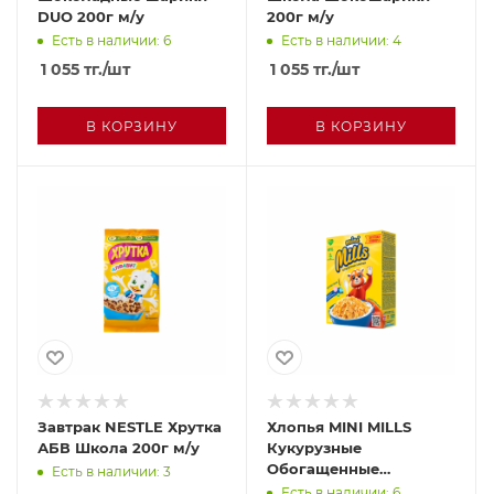
DUO 200г м/у
200г м/у
Есть в наличии: 6
Есть в наличии: 4
1 055
тг.
/шт
1 055
тг.
/шт
В КОРЗИНУ
В КОРЗИНУ
Завтрак NESTLE Хрутка
Хлопья MINI MILLS
АБВ Школа 200г м/у
Кукурузные
Обогащенные
Есть в наличии: 3
витаминами и железом
Есть в наличии: 6