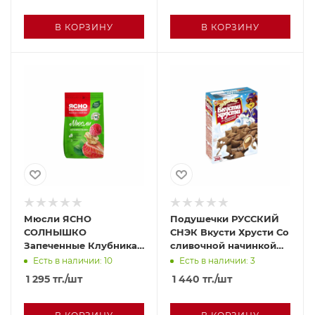
В КОРЗИНУ
В КОРЗИНУ
Мюсли ЯСНО
Подушечки РУССКИЙ
СОЛНЫШКО
СНЭК Вкусти Хрусти Со
Запеченные Клубника
сливочной начинкой
и малина 300г
250г
Есть в наличии: 10
Есть в наличии: 3
1 295
тг.
/шт
1 440
тг.
/шт