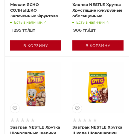
Мюсли ЯСНО
Хлопья NESTLE Хрутка
СОЛНЫШКО
Хрустящие кукурузные
Запеченные Фруктово
обогащенные
ягодные 300г
кальцием 290г м/у
Есть в наличии: 4
Есть в наличии: 4
1 295
тг.
/шт
906
тг.
/шт
В КОРЗИНУ
В КОРЗИНУ
Завтрак NESTLE Хрутка
Завтрак NESTLE Хрутка
Шоколадные шарики
Школа Шокошарики