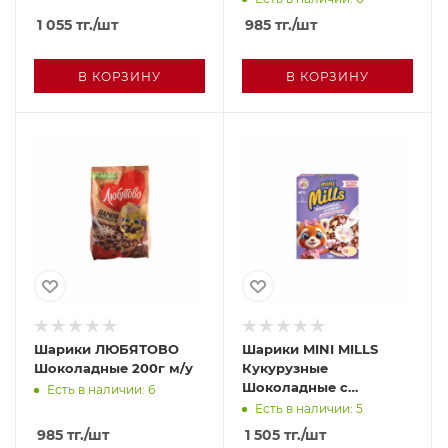
200г кор
1 055
тг.
/шт
985
тг.
/шт
В КОРЗИНУ
В КОРЗИНУ
Шарики ЛЮБЯТОВО
Шарики MINI MILLS
Шоколадные 200г м/у
Кукурузные
Шоколадные с
Есть в наличии: 6
маршмеллоу 200г кор
Есть в наличии: 5
985
тг.
/шт
1 505
тг.
/шт