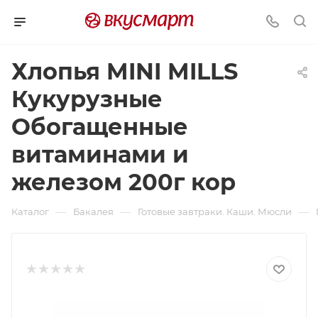
Хлопья MINI MILLS
Кукурузные
Обогащенные
витаминами и
железом 200г кор
—
—
—
Каталог
Бакалея
Готовые завтраки. Каши. Мюсли