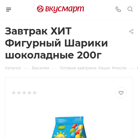
Завтрак ХИТ
Фигурный Шарики
шоколадные 200г
—
—
—
Каталог
Бакалея
Готовые завтраки. Каши. Мюсли