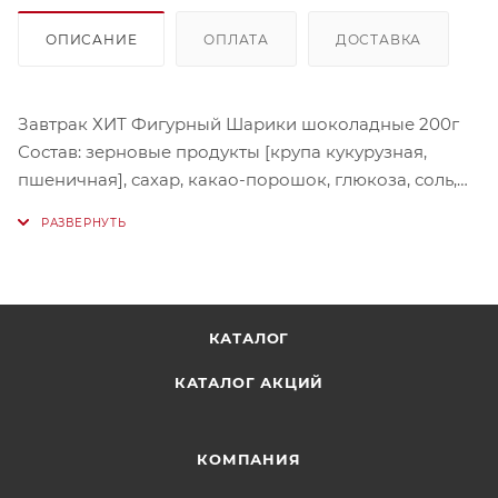
ОПИСАНИЕ
ОПЛАТА
ДОСТАВКА
Завтрак ХИТ Фигурный Шарики шоколадные 200г
Состав: зерновые продукты [крупа кукурузная,
пшеничная], сахар, какао-порошок, глюкоза, соль,
кальция карбонат, ароматизаторы, витамин С
(аскорбиновая кислота). Продукт содержит
(аллергены) глютен, сульфиты.
Хранить: в сухом прохладном месте и беречь от
КАТАЛОГ
воздействия прямых солнечных лучей.
КАТАЛОГ АКЦИЙ
КОМПАНИЯ