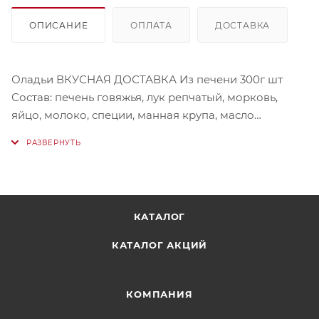
ОПИСАНИЕ
ОПЛАТА
ДОСТАВКА
Оладьи ВКУСНАЯ ДОСТАВКА Из печени 300г шт
Состав: печень говяжья, лук репчатый, морковь,
яйцо, молоко, специи, манная крупа, масло
растительное
Бренд: Гастрономия Вкуса
Мы не всегда можем набрать весовой товар с
точностью до грамма. Вес данного товара может
варьироваться от 280г и до 300 г.
КАТАЛОГ
Значительные изменения мы обязательно
согласовываем с Вами по телефону.
КАТАЛОГ АКЦИЙ
КОМПАНИЯ