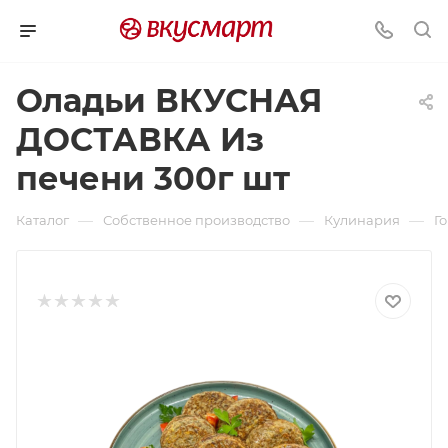
Оладьи ВКУСНАЯ
ДОСТАВКА Из
печени 300г шт
—
—
—
Каталог
Собственное производство
Кулинария
Г