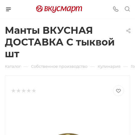
Манты ВКУСНАЯ
ДОСТАВКА С тыквой
шт
—
—
—
Каталог
Собственное производство
Кулинария
Г