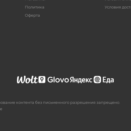
Политика
Условия дос
Офертa
зование контента без письменного разрешения запрещено.
te