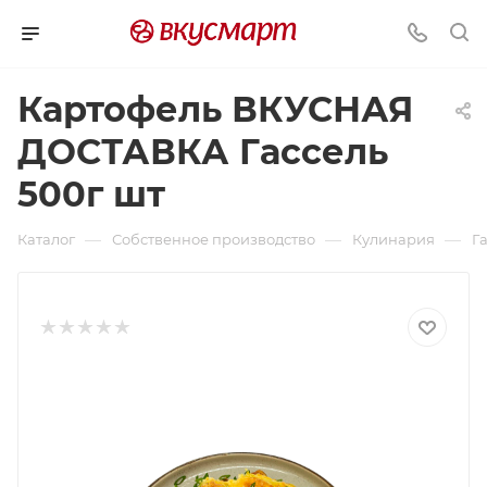
Картофель ВКУСНАЯ
ДОСТАВКА Гассель
500г шт
—
—
—
Каталог
Собственное производство
Кулинария
Г