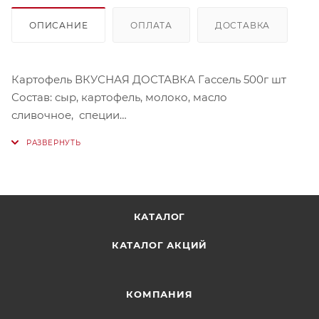
ОПИСАНИЕ
ОПЛАТА
ДОСТАВКА
Картофель ВКУСНАЯ ДОСТАВКА Гассель 500г шт
Состав: сыр, картофель, молоко, масло
сливочное, специи
Бренд: Гастрономия Вкуса
Мы не всегда можем набрать весовой товар с
точностью до грамма. Вес данного товара может
варьироваться от 450г и до 500 г. Значительные
изменения мы обязательно согласовываем с Вами
КАТАЛОГ
по телефону.
КАТАЛОГ АКЦИЙ
КОМПАНИЯ