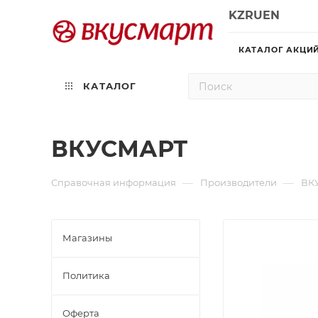
KZ
RU
EN
КАТАЛОГ АКЦИ
КАТАЛОГ
ВКУСМАРТ
—
—
Справочная информация
Производители
ВК
Магазины
Политика
Офертa