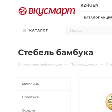
KZ
RU
EN
КАТАЛОГ АКЦИ
КАТАЛОГ
Стебель бамбука
—
—
Справочная информация
Производители
Сте
Магазины
Политика
Офертa