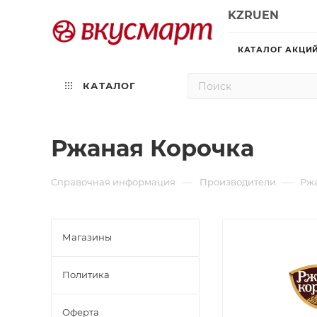
KZ
RU
EN
КАТАЛОГ АКЦИ
КАТАЛОГ
Ржаная Корочка
—
—
Справочная информация
Производители
Рж
Магазины
Политика
Офертa