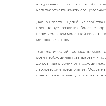
натуральное сырье – все это обеспе
напитка утолять жажду, его целебны
Давно известны целебные свойства н
препятствует развитию болезнетвор
наличием в нем молочной кислоты, в
микроэлементов.
Технологический процесс производст
всем необходимым стандартам и норм
до розлива в бочки он проходит жё
лаборатории предприятия. Особые т
пивоваренном заводе предъявляют и