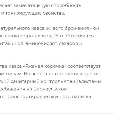
чивает замечательную способность
е и тонизирующие свойства.
атурального кваса живого брожения - он
ных микроорганизмов. Это объясняется
итаминов, аминокислот, сахаров и
ва кваса «Ржаная корочка» соответствует
ативам. На всех этапах от производства
сткий санитарный контроль специалистами
ребования на Барнаульском
 к транспортировке вкусного напитка.