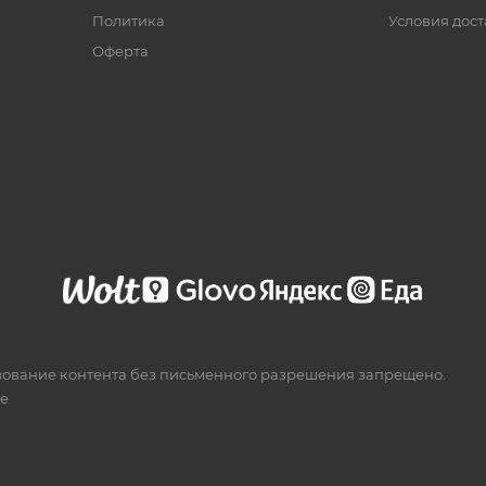
Политика
Условия дос
Офертa
зование контента без письменного разрешения запрещено.
te