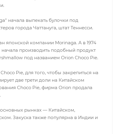
и.
oga" начала выпекать булочки под
еров города Чаттануга, штат Теннесси.
ан японской компании Morinaga. А в 1974
 начала производить подобный продукт
shmallow под названием Orion Choco Pie.
Choco Pie, для того, чтобы закрепиться на
лирует две трети доли на Китайском
ования Choco Pie, фирма Orion продала
.
 основных рынках — Китайском,
ком. Закуска также популярна в Индии и