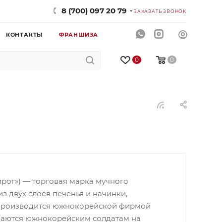
8 (700) 097 20 79
ЗАКАЗАТЬ ЗВОНОК
КОНТАКТЫ
ФРАНШИЗА
0
0
рог») — торговая марка мучного
з двух слоёв печенья и начинки,
 Производится южнокорейской фирмой
ыдаются южнокорейским солдатам на