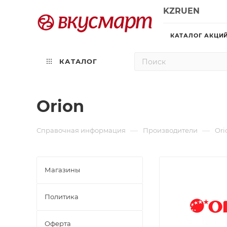
KZ
RU
EN
КАТАЛОГ АКЦИ
КАТАЛОГ
Orion
—
—
Справочная информация
Производители
Ori
Магазины
Политика
Офертa