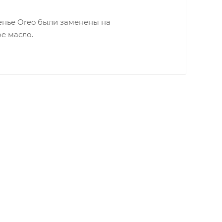
енье Oreo были заменены на
е масло.