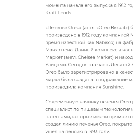
момента начала его выпуска в 1912 
Kraft Foods.
«Печенье Oreo» (англ. «Oreo Biscuit»
произведено в 1912 году компанией N
время известной как Nabisco) на фаб
Манхэттена. Данный комплекс в нас
Маркет (англ. Chelsea Market) и нахо
Улицами. Сегодня эта часть Девятой 
Oreo было зарегистрировано в качест
марка была создана в подражание ма
производила компания Sunshine.
Современную начинку печенья Oreo 
специалист по пищевым технологиям 
патентами, которые имели прямое от
создал линию печенья Oreo, покрыт
ушел на пенсию в 1993 году.