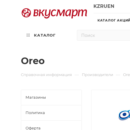
KZ
RU
EN
КАТАЛОГ АКЦИ
КАТАЛОГ
Oreo
—
—
Справочная информация
Производители
Ore
Магазины
Политика
Офертa