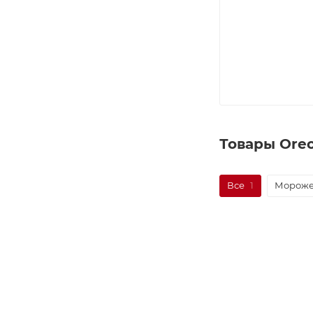
Товары Ore
Все
1
Мороже