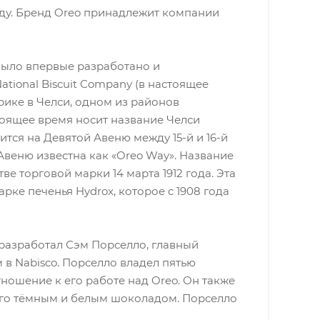
году. Бренд Oreo принадлежит компании
) было впервые разработано и
ational Biscuit Company (в настоящее
рике в Челси, одном из районов
тоящее время носит название Челси
дится на Девятой Авеню между 15-й и 16-й
Авеню известна как «Oreo Way». Название
ве торговой марки 14 марта 1912 года. Эта
рке печенья Hydrox, которое с 1908 года
разработал Сэм Порселло, главный
в Nabisco. Порселло владел пятью
ношение к его работе над Oreo. Он также
ого тёмным и белым шоколадом. Порселло