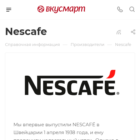
Nescafe
—
—
Справочная информация
Производители
Nescafe
Мы впервые выпустили NESCAFÉ в
Швейцарии 1 апреля 1938 года, и ему