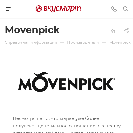
Movenpick
—
—
Справочная информация
Производители
Movenpick
Несмотря на то, что марке уже более
полувека, щепетильное отношение к качеству