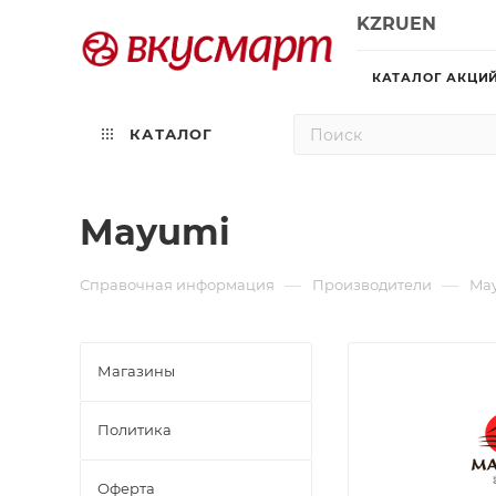
KZ
RU
EN
КАТАЛОГ АКЦИ
КАТАЛОГ
Mayumi
—
—
Справочная информация
Производители
Ma
Магазины
Политика
Офертa