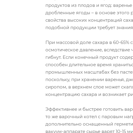
продуктов из плодов и ягод: варенье
дробленные ягоды – в основе этого
свойства высоких концентраций саха
подобной продукции требует знания
При массовой доле сахара в 60-65% 
осмотическое давление, вследствие
гибнут. Если конечный продукт содер
способен длительное время хранитьс
промышленных масштабах без пастер
поскольку, при хранении варенья, д
сиропом, в верхнем слое может скап
концентрацию сахара и возникает р
Эффективнее и быстрее готовить варе
то же варочный котел с паровым на
дополнительно оснащенный гермети
вакуум-аппарате сырье варят 10-15 м