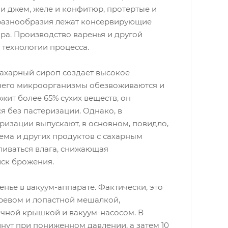
 и джем, желе и конфитюр, протертые и
 разнообразия лежат консервирующие
ра. Производство варенья и другой
 технологии процесса.
сахарный сироп создает высокое
 чего микроорганизмы обезвоживаются и
жит более 65% сухих веществ, он
я без пастеризации. Однако, в
изации выпускают, в основном, повидло,
жема и других продуктов с сахарным
ливаться влага, снижающая
иск брожения.
нье в вакуум-аппарате. Фактически, это
гревом и лопастной мешалкой,
чной крышкой и вакуум-насосом. В
инут при пониженном давлении, а затем 10