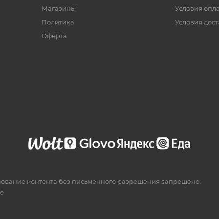
Магазины
Условия опл
Политика
Условия дос
Офертa
зование контента без письменного разрешения запрещено.
te