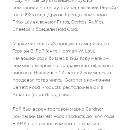
году. Чипсы Lay’s позиционируются
компанией Frito-Lay, принадлежащей PepsiCo
Inc. с 1965 года. Другие бренды компании
Frito-Lay включают Fritos, Doritos, Ruffles,
Cheetos и брецели Rold Gold.
Марку чипсов Lay’s придумал американец
Герман В. Лэй (англ. Herman W. Lay),
начавший свой бизнес в 1932 году мелким
коммивояжером по продаже картофельных
чипсов в Нэшвилле. 24-летний коммерсант
продавал тогда чипсы Gardner’s компании
Barrett Food Products, расположенной в
Атланте (штат Джорджия).
Лэй был верен торговой марке Gardner
компании Barrett Food Products до 1944 года.
В 1944 г. он решил изменить название