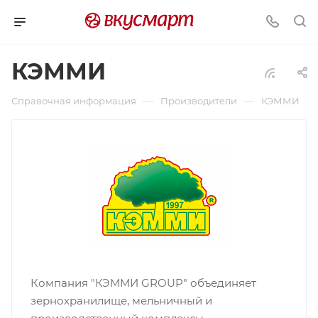
КЭММИ
—
—
Справочная информация
Производители
КЭММИ
Компания "КЭММИ GROUP" объединяет
зернохранилище, мельничный и