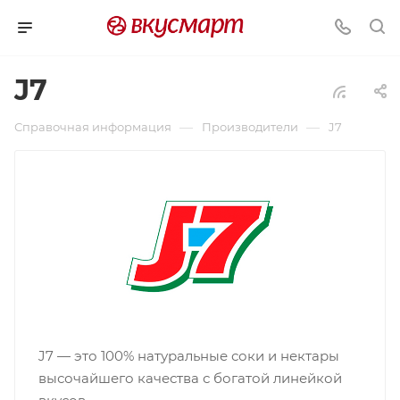
J7
—
—
Справочная информация
Производители
J7
J7 — это 100% натуральные соки и нектары
высочайшего качества с богатой линейкой