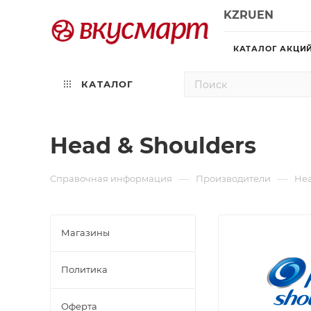
KZ
RU
EN
КАТАЛОГ АКЦИ
КАТАЛОГ
Head & Shoulders
—
—
Справочная информация
Производители
Hea
Магазины
Политика
Офертa