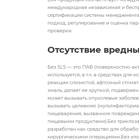
международная независимая и бесп
сертификации системы менеджмента
подход, регулирование и оценка па
проверки.
Отсутствие вредн
Без SLS — это ПАВ (поверхностно-акт
используется, в т.ч. в средствах для
реакции слизистой, афтозный стомат
эмаль, делает ее хрупкой, подверже
может вызывать опухолевые заболев
вызывать целиакию (мультифакториа
пищеварения, вызванное поврежден
пищевыми продуктами).Без триклоза
разработан как средство для обрабо
хирургическими операциями.Без хл