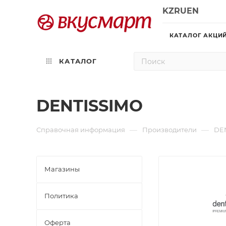
KZ
RU
EN
КАТАЛОГ АКЦИ
КАТАЛОГ
DENTISSIMO
—
—
Справочная информация
Производители
DE
Магазины
Политика
Офертa