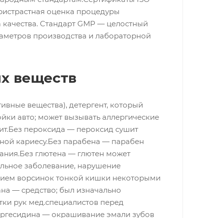
ристрастная оценка процедуры
 качества. Стандарт GMP — целостный
раметров производства и лабораторной
ых веществ
ивные вещества), детергент, который
 мойки авто; может вызывать аллергические
ит.Без пероксида — пероксид сушит
нной кариесу.Без парабена — парабен
ания.Без глютена — глютен может
льное заболевание, нарушение
ием ворсинок тонкой кишки некоторыми
на — средство; был изначально
тки рук мед.специалистов перед
оргесидина — окрашивание эмали зубов