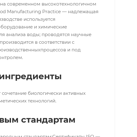
я на современном высокотехнологичном
d Manufacturing Practice — надлежащая
зводстве используется
оборудование и химические
ля анализа воды; проводятся научные
производится в соответствии с
роизводственныхпроцессов и под
онтролем.
 ингредиенты
т сочетание биологически активных
етических технологий.
овым стандартам
народным стандартам:Сертификаты ISO —