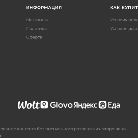
ИНФОРМАЦИЯ
КАК КУПИТ
Магазины
Условия опл
Политика
Условия дос
Офертa
зование контента без письменного разрешения запрещено.
te